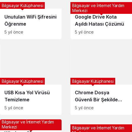
Bilgisayar Kütüphanesi
Bilgisayar ve İnternet Yardım
Merkezi
Unutulan WiFi Şifresini
Google Drive Kota
Öğrenme
Aşıldı Hatası Çözümü
5 yıl önce
5 yıl önce
Bilgisayar Kütüphanesi
Bilgisayar Kütüphanesi
Chrome Dosya
USB Kısa Yol Virüsü
Güvenli Bir Şekilde
Temizleme
İndirilemiyor Hatası ve
5 yıl önce
5 yıl önce
Çözümü
Bilgisayar ve İnternet Yardım
Merkezi
Bilgisayar ve İnternet Yardım