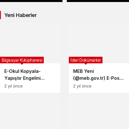
Koruyabiliriz?
ve Çözümü
Yeni Haberler
İdari Dokümanlar
Bilgisayar Kütüphanesi
MEB Yeni
E-Okul Kopyala-
(@meb.gov.tr) E-Posta
Yapıştır Engelini
Sistemine Geçiş POP3
Aşmak
2 yıl önce
2 yıl önce
Ayarları