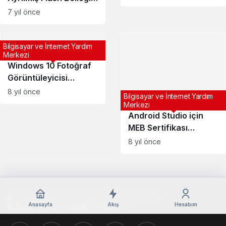
Bölümlerini Birleştirme
7 yıl önce
Bilgisayar ve İnternet Yardım
Merkezi
Windows 10 Fotoğraf
Görüntüleyicisi
Sorunu ve Çözümü
8 yıl önce
Bilgisayar ve İnternet Yardım
Merkezi
Android Studio için
MEB Sertifikası
Yükleme
8 yıl önce
© Telif Hakkı 2018 - 2026, Tüm Hakları Saklıdır
Anasayfa
Akış
Hesabım
Kullanım Şartları
Gizlilik Politikası