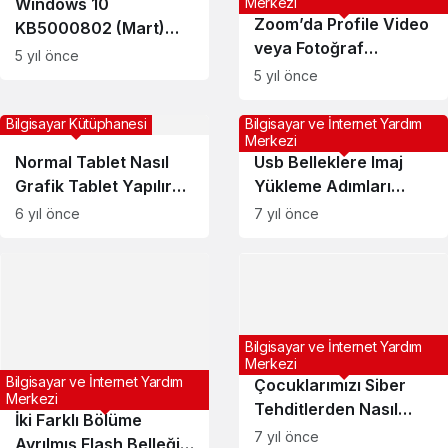
Windows 10
Merkezi
Zoom’da Profile Video
KB5000802 (Mart)
veya Fotoğraf
Güncellemesi Sonrası
5 yıl önce
Eklemeyi Nasıl
Mavi Ekran Hatası
5 yıl önce
Engelleriz?
Çözümü…
Bilgisayar Kütüphanesi
Bilgisayar ve İnternet Yardım
Merkezi
Normal Tablet Nasıl
Usb Belleklere Imaj
Grafik Tablet Yapılır?
Yükleme Adımları
(Tableti Grafik Tablet
(Winsetupfromusb –
6 yıl önce
7 yıl önce
Yapma)
Rufus)
Bilgisayar ve İnternet Yardım
Merkezi
Bilgisayar ve İnternet Yardım
Çocuklarımızı Siber
Merkezi
Tehditlerden Nasıl
İki Farklı Bölüme
Koruyabiliriz?
7 yıl önce
Ayrılmış Flash Belleğin