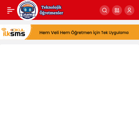
Bilgisayar
ve
İnternet
Yardım
Merkezi
Haberleri