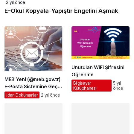
2 yıl önce
E-Okul Kopyala-Yapıştır Engelini Aşmak
Unutulan WiFi Şifresini
Öğrenme
MEB Yeni (@meb.gov.tr)
Bilgisayar
5 yıl
E-Posta Sistemine Geçiş
Kütüphanesi
önce
POP3 Ayarları
İdari Dokümanlar
2 yıl önce