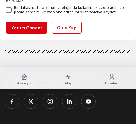
E-Posta
*
Bir dahaki sefere yorum yaptığımda kullanılmak üzere adımı, e-
posta adresimi ve web site adresimi bu tarayıcıya kaydet.
Yorum Gönder
Giriş Yap
© Telif Hakkı 2018 - 2026, Tüm Hakları Saklıdır
Anasayfa
Akış
Hesabım
Kullanım Şartları
Gizlilik Politikası