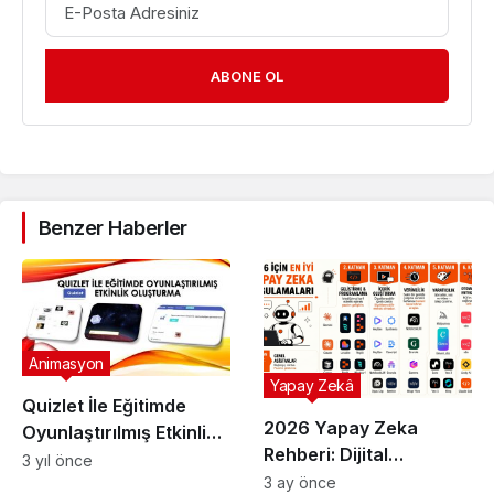
ABONE OL
Benzer Haberler
Animasyon
Yapay Zekâ
Quizlet İle Eğitimde
2026 Yapay Zeka
Oyunlaştırılmış Etkinlik
Rehberi: Dijital
Oluşturma
3 yıl önce
Dönüşümün 6 Temel
3 ay önce