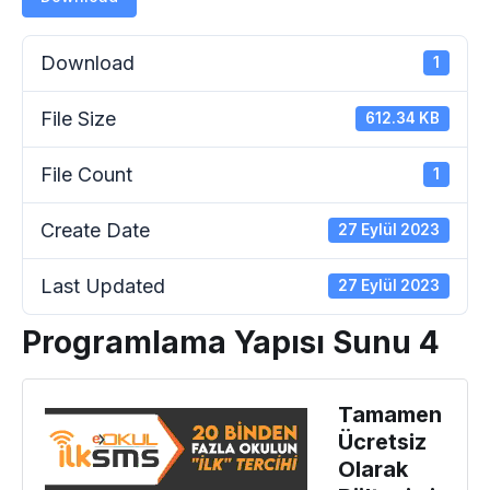
Download
1
File Size
612.34 KB
File Count
1
Create Date
27 Eylül 2023
Last Updated
27 Eylül 2023
Programlama Yapısı Sunu 4
Tamamen
Ücretsiz
Olarak