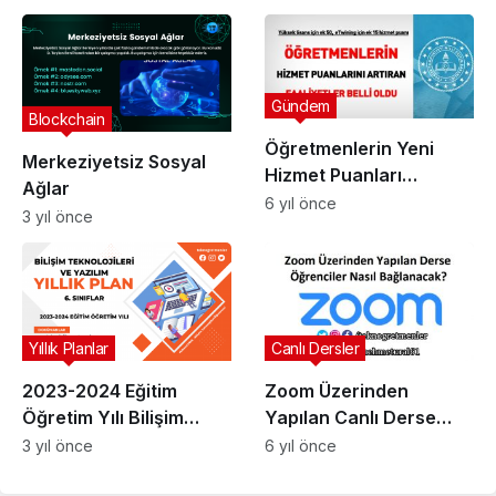
Katmanı
Gündem
Blockchain
Öğretmenlerin Yeni
Merkeziyetsiz Sosyal
Hizmet Puanları
Ağlar
Yönetmeliği İle İlgili
6 yıl önce
3 yıl önce
MEB’den Resmi Yazı
Yıllık Planlar
Canlı Dersler
2023-2024 Eğitim
Zoom Üzerinden
Öğretim Yılı Bilişim
Yapılan Canlı Derse
Teknolojileri ve Yazılım
Öğrenciler Nasıl
3 yıl önce
6 yıl önce
Dersi 6. Sınıflar Yıllık
Bağlanacak?