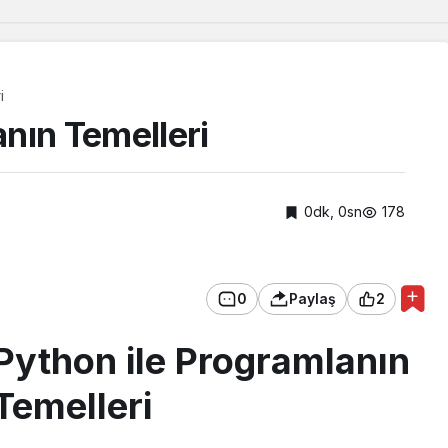
i
anın Temelleri
0dk, 0sn
178
0
Paylaş
2
Python ile Programlanın
Temelleri