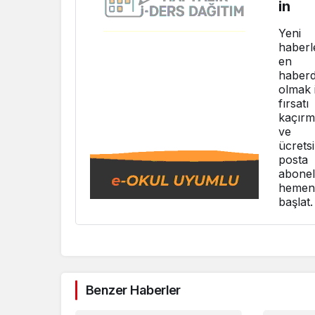
in
Yeni
haberl
en
haber
olmak 
fırsatı
kaçır
ve
ücretsi
posta
aboneli
hemen
başlat.
Benzer Haberler