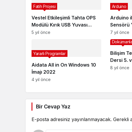
Fatih Projesi
Arduino
Vestel Etkileşimli Tahta OPS
Arduino i
Modülü Kırık USB Yuvası
Sensörü 
Değişimi
5 yıl önce
7 yıl önce
Dokümanla
Bilişim Te
Yararlı Programlar
Dersi 5. v
Aidata All in On Windows 10
2019 Yıllı
8 yıl önce
İmajı 2022
4 yıl önce
Bir Cevap Yaz
E-posta adresiniz yayınlanmayacak.
Gerekli 