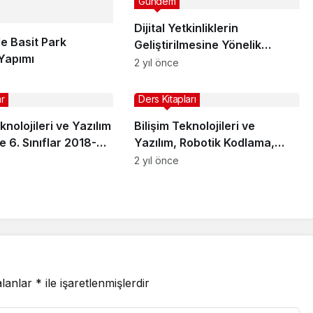
Gündem
Dijital Yetkinliklerin
le Basit Park
Geliştirilmesine Yönelik
Yapımı
“Öğretmen Eğitimi Dijital
2 yıl önce
Ekosistemi” Projesi ile 200
Bin Öğretmene Ulaşılacak…
r
Ders Kitapları
knolojileri ve Yazılım
Bilişim Teknolojileri ve
e 6. Sınıflar 2018-
Yazılım, Robotik Kodlama,
k Plan
Dijital Sanatlar, Yapay Zeka
2 yıl önce
Uygulamaları Kitapları
alanlar
*
ile işaretlenmişlerdir