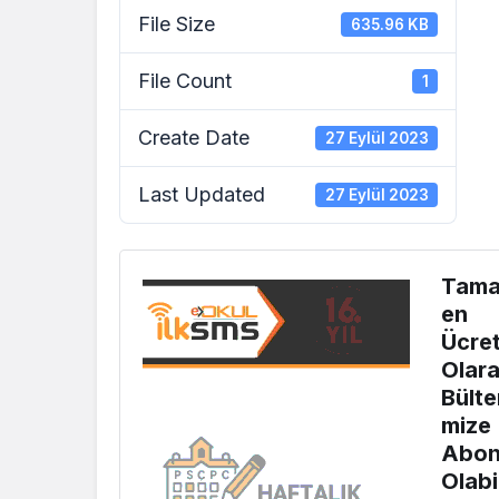
File Size
635.96 KB
File Count
1
Create Date
27 Eylül 2023
Last Updated
27 Eylül 2023
Tam
en
Ücret
Olar
Bülte
mize
Abo
Olabi