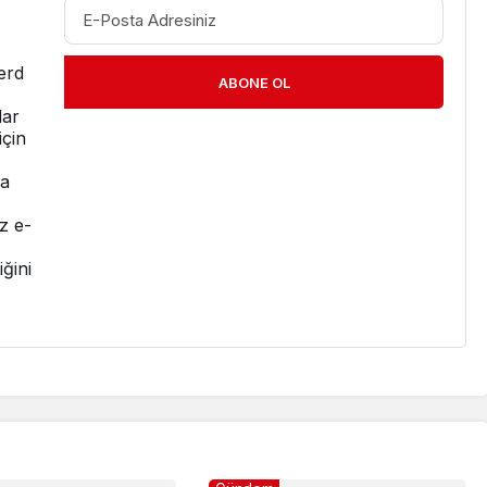
erd
ABONE OL
dar
için
ma
z e-
ğini