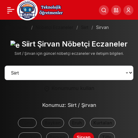
Haberler
Nöbetçi Eczaneler
Siirt
Sirvan
Siirt Şirvan Nöbetçi Eczaneler
Siirt / Şirvan için güncel nöbetçi eczaneler ve iletişim bilgileri.
Konumumu kullan
Konumuz:
Siirt / Şirvan
Tümü
Baykan
Eruh
Kurtalan
Merkez
Pervari
Şirvan
Tillo