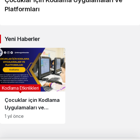
Çocuklar için Kodlama Uygulamaları ve
Platformları
Yeni Haberler
Kodlama Etkinlikleri
Çocuklar için Kodlama
Uygulamaları ve
Platformları
1 yıl önce