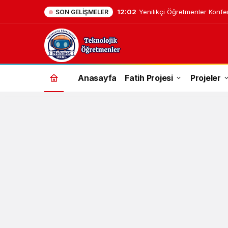
12:02
Yenilikçi Öğretmenler Konfe
SON GELIŞMELER
deepfreeze
Anasayfa
Fatih Projesi
Projeler
Haberleri