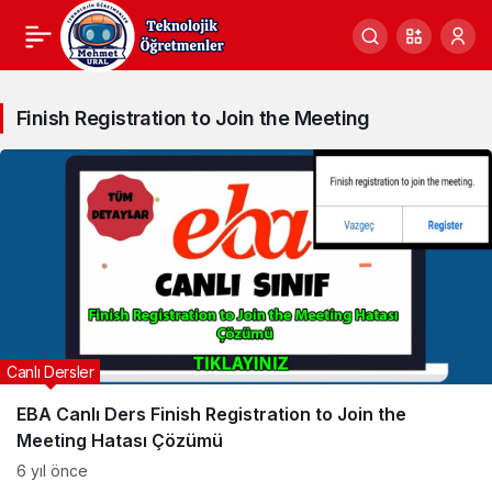
Finish
Finish Registration to Join the Meeting
Registration
to
Join
the
Meeting
Haberleri
Canlı Dersler
EBA Canlı Ders Finish Registration to Join the
Meeting Hatası Çözümü
6 yıl önce