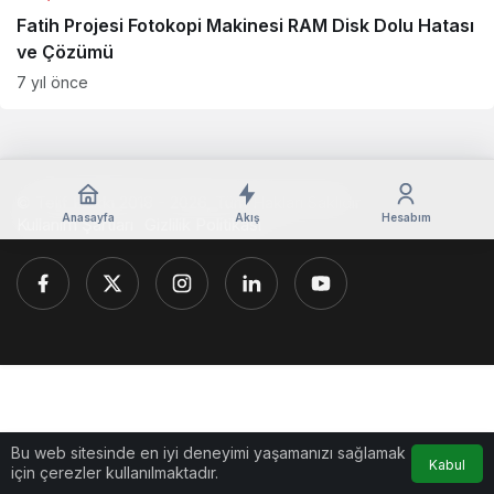
Fatih Projesi Fotokopi Makinesi RAM Disk Dolu Hatası
ve Çözümü
7 yıl önce
© Telif Hakkı 2018 - 2026, Tüm Hakları Saklıdır
Anasayfa
Akış
Hesabım
Kullanım Şartları
Gizlilik Politikası
Bu web sitesinde en iyi deneyimi yaşamanızı sağlamak
Kabul
için çerezler kullanılmaktadır.