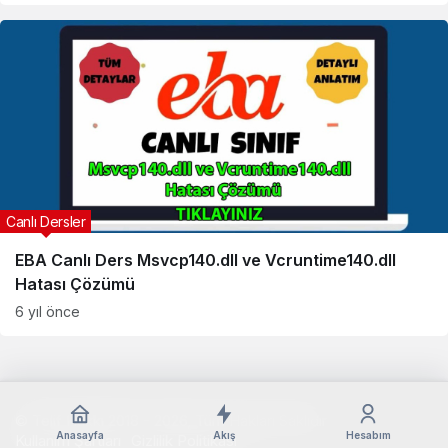
Canlı Dersler
EBA Canlı Ders Msvcp140.dll ve Vcruntime140.dll
Hatası Çözümü
6 yıl önce
© Telif Hakkı 2018 - 2026, Tüm Hakları Saklıdır
Anasayfa
Akış
Hesabım
Kullanım Şartları
Gizlilik Politikası