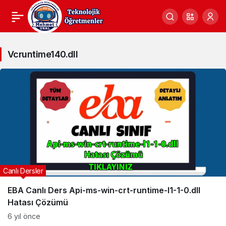
Vcruntime140.dll
Vcruntime140.dll
Haberleri
Canlı Dersler
EBA Canlı Ders Api-ms-win-crt-runtime-l1-1-0.dll
Hatası Çözümü
6 yıl önce