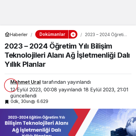
Dokümanlar
Haberler
2023 – 2024 Öğretim
Yılı Bilişim
2023 – 2024 Öğretim Yılı Bilişim
Teknolojileri Alanı Ağ
İşletmenliği Dalı Yıllık
Teknolojileri Alanı Ağ İşletmenliği Dalı
Planlar
Yıllık Planlar
Mehmet Ural
tarafından yayınlandı
12 Eylül 2023, 00:08
yayınlandı
18 Eylül 2023, 21:01
güncellendi
0dk, 30sn
6.629