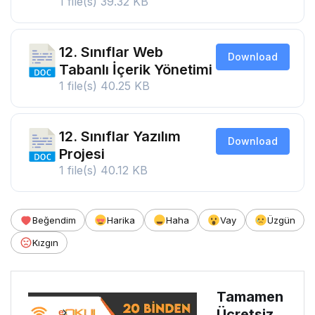
1 file(s)
39.32 KB
12. Sınıflar Web
Download
Tabanlı İçerik Yönetimi
1 file(s)
40.25 KB
12. Sınıflar Yazılım
Download
Projesi
1 file(s)
40.12 KB
Beğendim
Harika
Haha
Vay
Üzgün
Kızgın
Tamamen
Ücretsiz