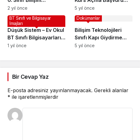
6. Sınıf Bilişim
Kurs Açma Başvuru
Teknolojileri ve Yazılım
Adımları
2 yıl önce
5 yıl önce
Dersi Yıllık Planları
BT Sınıfı ve Bilgisayar
Dokümanlar
İmajları
Düşük Sistem – Ev Okul
Bilişim Teknolojileri
BT Sınıfı Bilgisayarları
Sınıfı Kapı Giydirme
için Hazır Sistem
Afişleri (PSD)
1 yıl önce
5 yıl önce
(Windows 10 – 64 Bit) –
Mart 2025
Bir Cevap Yaz
E-posta adresiniz yayınlanmayacak.
Gerekli alanlar
*
ile işaretlenmişlerdir