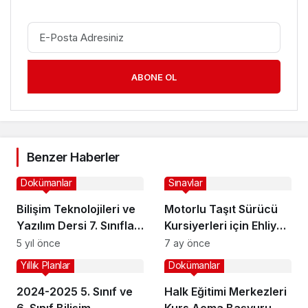
ABONE OL
Benzer Haberler
Dokümanlar
Sınavlar
Bilişim Teknolojileri ve
Motorlu Taşıt Sürücü
Yazılım Dersi 7. Sınıflar
Kursiyerleri için Ehliyet
1. Dönem 2. Yazılı
Sınavı e-Sınav
5 yıl önce
7 ay önce
Soruları
Denemesi
Yıllık Planlar
Dokümanlar
2024-2025 5. Sınıf ve
Halk Eğitimi Merkezleri