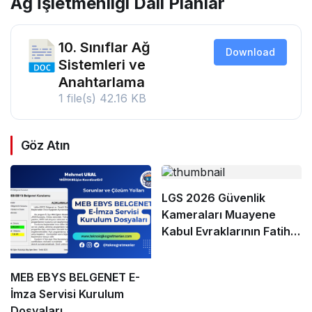
Ağ İşletmenliği Dalı Planlar
10. Sınıflar Ağ
Download
Sistemleri ve
Anahtarlama
1 file(s)
42.16 KB
Göz Atın
LGS 2026 Güvenlik
Kameraları Muayene
Kabul Evraklarının Fatih
PYS’ye Yüklenme
Adımları
MEB EBYS BELGENET E-
İmza Servisi Kurulum
Dosyaları