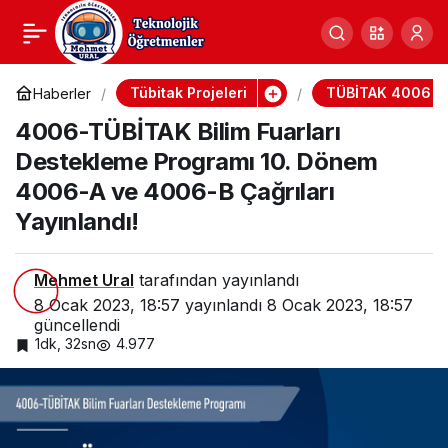
4006-TÜBİTAK Bilim
0
Fuarları Destekleme
Tübitak Projeleri
TÜBİTAK 4006 Pr
Haberler
4006-TÜBİTAK Bilim Fuarları
Programı 10. Dönem
Destekleme Programı 10. Dönem
4006-A ve 4006-B Çağrıları
4006-A ve 4006-B
Yayınlandı!
Çağrıları Yayınlandı!
Mehmet Ural
tarafından yayınlandı
8 Ocak 2023, 18:57
yayınlandı
8 Ocak 2023, 18:57
güncellendi
1dk, 32sn
4.977