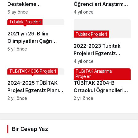
Destekleme
Öğrencileri Araştırma
Programı’nın 11. Dönem
Projeleri Yarışması’nın
6 ay önce
4 yıl önce
Çağrısı Yayınlandı
2022-2023 Dönemine
Tübitak Projeleri
İlişkin Çağrı Duyurusu
2021 yılı 29. Bilim
ve Proje Rehberi
Tübitak Projeleri
Olimpiyatları Çağrı
Yayınlandı
2022-2023 Tubitak
Duyurusu
5 yıl önce
Projeleri Egzersiz
Çalışmaları Planları –
4 yıl önce
Devam Devamsızlık
TÜBİTAK 4006 Projeleri
TÜBİTAK Araştırma
Çizelgesi- Kurs Defteri
Projeleri
2024-2025 TÜBİTAK
TÜBİTAK 2204-B
Projesi Egzersiz Planı
Ortaokul Öğrencileri
ve Evrakları
Araştırma Projeleri
2 yıl önce
2 yıl önce
Yarışması 2025 Yılı
Çağrı Duyurusu
Yayımlandı
Bir Cevap Yaz