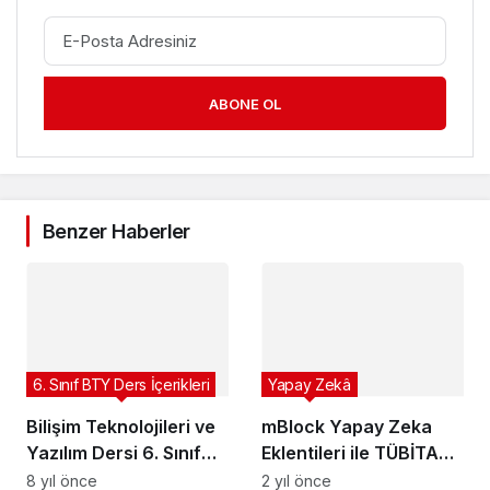
ABONE OL
Benzer Haberler
6. Sınıf BTY Ders İçerikleri
Yapay Zekâ
Bilişim Teknolojileri ve
mBlock Yapay Zeka
Yazılım Dersi 6. Sınıf
Eklentileri ile TÜBİTAK,
Toplu Sunumlar
Teknofest Yarışmaları
8 yıl önce
2 yıl önce