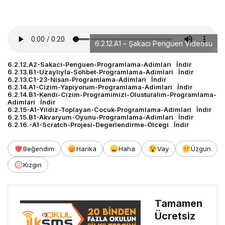
6.2.12.A1 – Şakacı Penguen Videosu
6.2.12.A2-Sakaci-Penguen-Programlama-Adimlari
İndir
6.2.13.B1-Uzayliyla-Sohbet-Programlama-Adimlari
İndir
6.2.13.C1-23-Nisan-Programlama-Adimlari
İndir
6.2.14.A1-Cizim-Yapiyorum-Programlama-Adimlari
İndir
6.2.14.B1-Kendi-Cizim-Programimizi-Olusturalim-Programlama-
Adimlari
İndir
6.2.15-A1-Yildiz-Toplayan-Cocuk-Programlama-Adimlari
İndir
6.2.15.B1-Akvaryum-Oyunu-Programlama-Adimlari
İndir
6.2.16.-A1-Scratch-Projesi-Degerlendirme-Olcegi
İndir
Beğendim
Harika
Haha
Vay
Üzgün
Kızgın
Tamamen
Ücretsiz