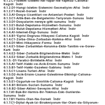
6.1.2.C1-Isletim-Sistemi-Ne-Yapar-Ne-Yapmaz-Calisma-
Kagidi
İndir
6.1.2.D1-Hangi-Isletim-Sistemini-Secmeliyim-Afisi
İndir
6.1.2.F1-Rozet-Gorseli
İndir
6.1.3.A1-Dosya-Uzantilari-ve-Anlamlari-Posteri
İndir
6.1.3.C1-Artik-Ben-de-Belgelerimi-Tariyorum-Sunusu
İndir
6.1.3.D1-Dosyalarim-nereye-gitti-sunumu
İndir
6.1.3.E1-Bulut-Depolama-Hizmetleri-Sunumu
İndir
6.1.3.E2-Bulut-Depolama-Hizmetleri-Afisi
İndir
6.1.4.A1-Internet-Etigi-Sunusu
İndir
6.1.4.B1-‘Egrisi-Dogrusu-Hikayesi-Calisma-Kagidi
İndir
6.1.4.C1-Zorba-Olma-Zorbadan-Korkma-Afisi
İndir
6.1.4.D1-Mini-Hikayemiz-Formu
İndir
6.1.4.E1-Siber-Zorbaliktan-Korunma-Ekibi-Tanitim-ve-Gorev-
Karti
İndir
6.1.4.E2-Siber-Zorbalik-Bilgilendirme-Metni
İndir
6.1.4.E2-Siber-Zorbalik-Bilgilendirme-Metni-1
İndir
6.1.5.-D1-Yaratici-Birliktelik-Afisi
İndir
6.1.5.A1-Telif-Hakki-ve-Acik-Erisim-Sunumu
İndir
6.1.5.B1-Telif-Hakki-Gazetesi-Sablonu
İndir
6.1.5.C1-Lisans-Turleri-Afisi
İndir
6.1.5.D2-Acik-Erisim-Lisansi-Eslestirme-Etkinligi-Calisma-
Kagidi
İndir
6.1.5.E1-Ozgurluk-ve-Sinirlilik-Calisma-Kagidi
İndir
6.1.6.B1-Bilisim-Suclari-Sunumu
İndir
6.1.6.B2-Siber-Aklimi-Seveyim-Afisi
İndir
6.1.7.A1-Bak-Bir-Varmis-Bir-Yokmus-Eski-Gunlerde-
Sunumu
İndir
6.1.7.B1-Yanlis-Olan-Ne-Gorseli
İndir
6.1.7.C1-Dijital-Ayak-Izi-Birakmiyorum-Var-Olani-da-Siliyorum-