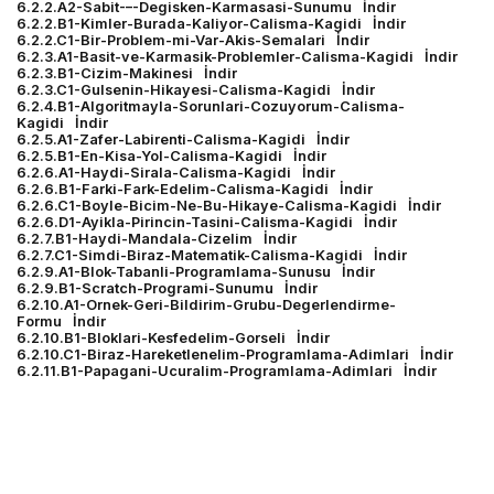
6.2.2.A2-Sabit-–-Degisken-Karmasasi-Sunumu
İndir
6.2.2.B1-Kimler-Burada-Kaliyor-Calisma-Kagidi
İndir
6.2.2.C1-Bir-Problem-mi-Var-Akis-Semalari
İndir
6.2.3.A1-Basit-ve-Karmasik-Problemler-Calisma-Kagidi
İndir
6.2.3.B1-Cizim-Makinesi
İndir
6.2.3.C1-Gulsenin-Hikayesi-Calisma-Kagidi
İndir
6.2.4.B1-Algoritmayla-Sorunlari-Cozuyorum-Calisma-
Kagidi
İndir
6.2.5.A1-Zafer-Labirenti-Calisma-Kagidi
İndir
6.2.5.B1-En-Kisa-Yol-Calisma-Kagidi
İndir
6.2.6.A1-Haydi-Sirala-Calisma-Kagidi
İndir
6.2.6.B1-Farki-Fark-Edelim-Calisma-Kagidi
İndir
6.2.6.C1-Boyle-Bicim-Ne-Bu-Hikaye-Calisma-Kagidi
İndir
6.2.6.D1-Ayikla-Pirincin-Tasini-Calisma-Kagidi
İndir
6.2.7.B1-Haydi-Mandala-Cizelim
İndir
6.2.7.C1-Simdi-Biraz-Matematik-Calisma-Kagidi
İndir
6.2.9.A1-Blok-Tabanli-Programlama-Sunusu
İndir
6.2.9.B1-Scratch-Programi-Sunumu
İndir
6.2.10.A1-Ornek-Geri-Bildirim-Grubu-Degerlendirme-
Formu
İndir
6.2.10.B1-Bloklari-Kesfedelim-Gorseli
İndir
6.2.10.C1-Biraz-Hareketlenelim-Programlama-Adimlari
İndir
6.2.11.B1-Papagani-Ucuralim-Programlama-Adimlari
İndir