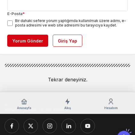
E-Posta
*
Bir dahaki sefere yorum yaptığımda kullanılmak üzere adımı, e-
posta adresimi ve web site adresimi bu tarayıcıya kaydet.
Yorum Gönder
Giriş Yap
Tekrar deneyiniz.
© Telif Hakkı 2018 - 2026, Tüm Hakları Saklıdır
Anasayfa
Akış
Hesabım
Kullanım Şartları
Gizlilik Politikası