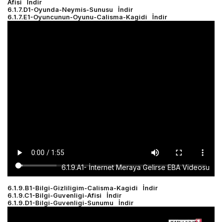
Afisi
İndir
6.1.7.D1-Oyunda-Neymis-Sunusu
İndir
6.1.7.E1-Oyuncunun-Oyunu-Calisma-Kagidi
İndir
6.1.9.A1- İnternet Meraya Gelirse EBA Videosu
6.1.9.B1-Bilgi-Gizliligim-Calisma-Kagidi
İndir
6.1.9.C1-Bilgi-Guvenligi-Afisi
İndir
6.1.9.D1-Bilgi-Guvenligi-Sunumu
İndir