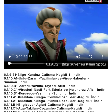
6.1.9.D2 – Bilgi Güvenliği Kamu Spotu
6.1.9.E1-Bilge-Kunduz-Calisma-Kagidi-1
İndir
6.1.10.A1-Unlu-Zararli-Yazilimlar-ve-Virus-Haberleri-
Sunumu
İndir
6.1.10.B1-Zararli-Yazilim-Tayfasi-Afisi
İndir
6.1.10.C1-Virusleri-Nasil-Fark-Ederiz-ve-Korunuruz-Afisi
İndir
6.1.10.D1-Koruyucu-Yazilimlar-Sunumu
İndir
6.1.11.A1-Kulaktan-Kulaga-Etkinlik-Sozcukleri-Kagidi
İndir
6.1.11.A1-Kulaktan-Kulaga-Etkinlik-Sozcukleri-Kagidi-1
İndir
6.1.11.B1-Bilgisayar-Aglari-Calisma-Kagidi
İndir
6.1.11.C1-Aga-Takilan-Cozumler-Calisma-Kagidi
İndir