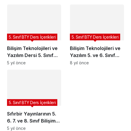
için Örnek Projeler
5. Sınıf BTY Ders İçerikleri
5. Sınıf BTY Ders İçerikleri
Bilişim Teknolojileri ve
Bilişim Teknolojileri ve
Yazılım Dersi 5. Sınıf
Yazılım 5. ve 6. Sınıf
Öğretmen ve Öğrenci
Ders Notları
5 yıl önce
8 yıl önce
Materyalleri
5. Sınıf BTY Ders İçerikleri
Sıfırbir Yayınlarının 5.
6. 7. ve 8. Sınıf Bilişim
Teknolojileri ve Yazılım
5 yıl önce