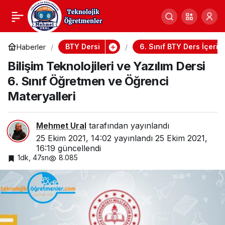
Bilişim Teknolojileri ve
0
Yazılım Dersi 6. Sınıf
BTY Dersi
6. Sınıf BTY Ders İçerikl
Haberler
Bilişim Teknolojileri ve Yazılım Dersi
Öğretmen ve Öğrenci
6. Sınıf Öğretmen ve Öğrenci
Materyalleri
Materyalleri
Mehmet Ural
tarafından yayınlandı
25 Ekim 2021, 14:02
yayınlandı
25 Ekim 2021,
16:19
güncellendi
1dk, 47sn
8.085