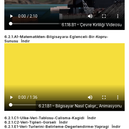
6.1.18.B1 – Çevre Kirliliği Videosu
6.2.1.A1-Matematikten-Bilgisayara-Eglenceli-Bir-Kopru-
Sunusu
İndir
6.2.1.B1 – Bilgisayar Nasıl Çalışır_ Animasyonu
6.2.1.C1-Ulke-Veri-Tablosu-Calisma-Kagidi
İndir
6.2.1.C2-Veri-Tipleri-Gorseli
İndir
6.2.1.E1-Veri-Turlerini-Belirleme-Degerlendirme-Yapragi
İndir