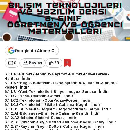
Google'da Abone Ol
0
Paylaş
33
6.1.1.A1-Birimiz-Hepimiz-Hepimiz-Birimiz-Icin-Kavram-
Haritasi
İndir
6.1.1.A2-Bilgi-ve-Iletisim-Teknolojilerinin-Kullanim-Alanlari-
Posteri
İndir
6.1.1.B1-Yeni-Teknolojileri-Biliyor-muyuz-Sunusu
İndir
6.1.1.C1-Nasil-Otursam-Gorseli
İndir
6.1.1.C2-Teknolojinin-Obur-Yuzu-Posteri
İndir
6.1.1.C3-Teknolojinin-Etkileri-Calisma-Kagidi
İndir
6.1.1.D1-Bilisim-ile-Degisim-Degerlendirme-Formu
İndir
6.1.2.A1-Bilgisayar-Birimleri-Calisma-Kagidi
İndir
6.1.2.A2-Isletim-Sistemi-Sunusu
İndir
6.1.2.B1-Ruyanin-Seyir-Defteri-Calisma-Kagidi-Yatay
İndir
6.1.2.B1-Ruyanin-Seyir-Defteri-Calisma-Kagidi
İndir