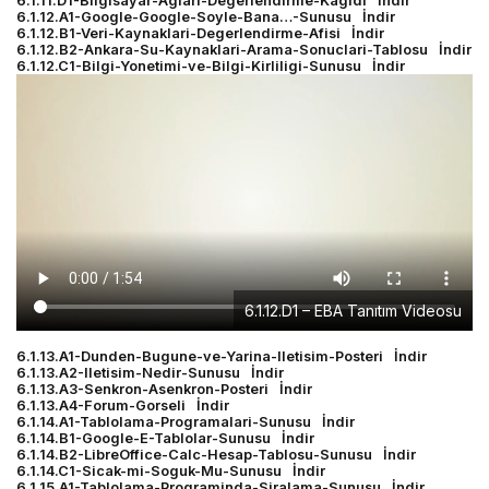
6.1.11.D1-Bilgisayar-Aglari-Degerlendirme-Kagidi
İndir
6.1.12.A1-Google-Google-Soyle-Bana…-Sunusu
İndir
6.1.12.B1-Veri-Kaynaklari-Degerlendirme-Afisi
İndir
6.1.12.B2-Ankara-Su-Kaynaklari-Arama-Sonuclari-Tablosu
İndir
6.1.12.C1-Bilgi-Yonetimi-ve-Bilgi-Kirliligi-Sunusu
İndir
6.1.12.D1 – EBA Tanıtım Videosu
6.1.13.A1-Dunden-Bugune-ve-Yarina-Iletisim-Posteri
İndir
6.1.13.A2-Iletisim-Nedir-Sunusu
İndir
6.1.13.A3-Senkron-Asenkron-Posteri
İndir
6.1.13.A4-Forum-Gorseli
İndir
6.1.14.A1-Tablolama-Programalari-Sunusu
İndir
6.1.14.B1-Google-E-Tablolar-Sunusu
İndir
6.1.14.B2-LibreOffice-Calc-Hesap-Tablosu-Sunusu
İndir
6.1.14.C1-Sicak-mi-Soguk-Mu-Sunusu
İndir
6.1.15.A1-Tablolama-Programinda-Siralama-Sunusu
İndir