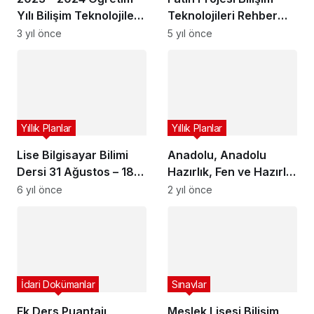
Yılı Bilişim Teknolojileri
Teknolojileri Rehber
Alanı Ağ İşletmenliği
Öğretmeni Çalışma
3 yıl önce
5 yıl önce
Dalı Yıllık Planlar
Planı
Yıllık Planlar
Yıllık Planlar
Lise Bilgisayar Bilimi
Anadolu, Anadolu
Dersi 31 Ağustos – 18
Hazırlık, Fen ve Hazırlık
Eylül Telafi Eğitim
Fen Liselerinde
6 yıl önce
2 yıl önce
Programı [ÖRNEKTİR]
Programlamaya Giriş
Ve Algoritma Modülü
Yıllık Planı (1, 2 ve 4
Saatlik)
İdari Dokümanlar
Sınavlar
Ek Ders Puantajı
Meslek Lisesi Bilişim