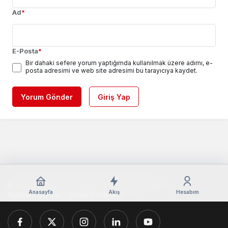
Ad
*
E-Posta
*
Bir dahaki sefere yorum yaptığımda kullanılmak üzere adımı, e-
posta adresimi ve web site adresimi bu tarayıcıya kaydet.
Yorum Gönder
Giriş Yap
© Telif Hakkı 2018 - 2026, Tüm Hakları Saklıdır
Anasayfa
Akış
Hesabım
Kullanım Şartları
Gizlilik Politikası