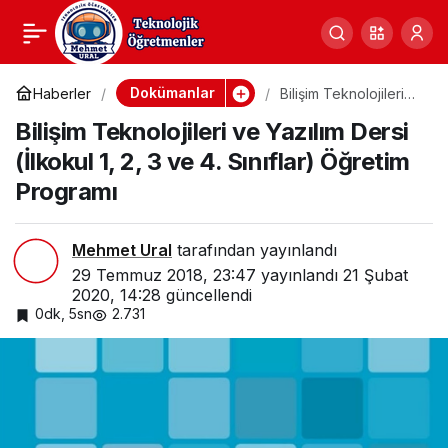
Bilişim Teknolojileri ve
0
Paylaş
Yazılım Dersi (İlkokul 1,
Dokümanlar
Haberler
Bilişim Teknolojileri
ve Yazılım Dersi
Bilişim Teknolojileri ve Yazılım Dersi
(İlkokul 1, 2, 3 ve 4.
2, 3 ve 4. Sınıflar)
Sınıflar) Öğretim
(İlkokul 1, 2, 3 ve 4. Sınıflar) Öğretim
Programı
Programı
Öğretim Programı
Mehmet Ural
tarafından yayınlandı
29 Temmuz 2018, 23:47
yayınlandı
21 Şubat
2020, 14:28
güncellendi
0dk, 5sn
2.731