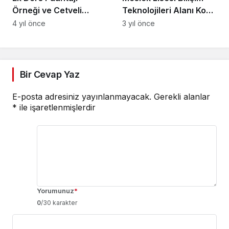
Örneği ve Cetveli
Teknolojileri Alanı Konu
(Excel)
Soru Dağılım Tablosu
4 yıl önce
3 yıl önce
Bir Cevap Yaz
E-posta adresiniz yayınlanmayacak.
Gerekli alanlar
*
ile işaretlenmişlerdir
Yorumunuz
*
0
/30 karakter