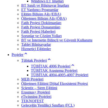
Windows ET İmajları
BT Sınıfı ve Bilgisayar İmajları
ET Yardımcı Programlar
Eğitim Bilişim Ağı (EBA)
Öğretmen Bilişim Ağı (ÖBA)
Fatih Projesi Dokümanları
Fatih Projesi Donanımları
Fatih Projesi Haberleri
Sorunlar ve Çözüm Yolları
BT ve İnternetin Bilinçli ve Güvenli Kullanımı
Tablet Bilgisayarlar
Hizmetiçi Eğitimler
Projeler
Tübitak Projeleri
TÜBİTAK 4006 Projeleri
TÜBİTAK Araştırma Projeleri
TÜBİTAK 4004-4005-4007 Projeleri
MEB Projeleri
Öğretmen Eğitimi Dijital Ekosistemi Projesi
Scientix – Stem Eğitimi
Erasmus+ Projeleri
eTwinning Projeleri
TEKNOFEST
Geleceğin Yenilikçi Sınıfları (FCL)