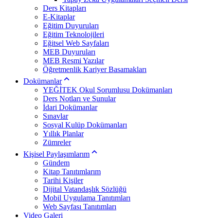
Ders Kitapları
E-Kitaplar
Eğitim Duyuruları
Eğitim Teknolojileri
Eğitsel Web Sayfaları
MEB Duyuruları
MEB Resmi Yazılar
Öğretmenlik Kariyer Basamakları
Dokümanlar
YEĞİTEK Okul Sorumlusu Dokümanları
Ders Notları ve Sunular
İdari Dokümanlar
Sınavlar
Sosyal Kulüp Dokümanları
Yıllık Planlar
Zümreler
Kişisel Paylaşımlarım
Gündem
Kitap Tanıtımlarım
Tarihi Kişiler
Dijital Vatandaşlık Sözlüğü
Mobil Uygulama Tanıtımları
Web Sayfası Tanıtımları
Video Galeri