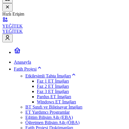
Hızlı Erişim
YEĞİTEK
YEĞİTEK
Anasayfa
Fatih Projesi
Etkileşimli Tahta İmajları
Faz 1 ET İmajları
Faz 2 ET İmajları
Faz 3 ET İmajları
Pardus ET İmajları
Windows ET İmajları
BT Sınıfı ve Bilgisayar İmajları
ET Yardımcı Programlar
Eğitim Bilişim Ağı (EBA)
Öğretmen Bilişim Ağı (ÖBA)
Fatih Projesi Dokümanları