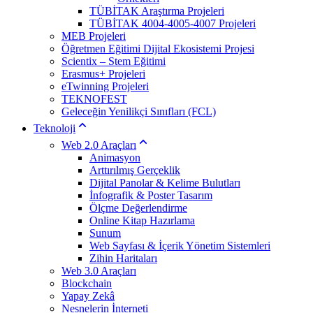
TÜBİTAK Araştırma Projeleri
TÜBİTAK 4004-4005-4007 Projeleri
MEB Projeleri
Öğretmen Eğitimi Dijital Ekosistemi Projesi
Scientix – Stem Eğitimi
Erasmus+ Projeleri
eTwinning Projeleri
TEKNOFEST
Geleceğin Yenilikçi Sınıfları (FCL)
Teknoloji
Web 2.0 Araçları
Animasyon
Arttırılmış Gerçeklik
Dijital Panolar & Kelime Bulutları
İnfografik & Poster Tasarım
Ölçme Değerlendirme
Online Kitap Hazırlama
Sunum
Web Sayfası & İçerik Yönetim Sistemleri
Zihin Haritaları
Web 3.0 Araçları
Blockchain
Yapay Zekâ
Nesnelerin İnterneti