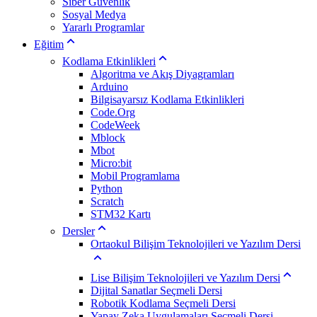
Siber Güvenlik
Sosyal Medya
Yararlı Programlar
Eğitim
Kodlama Etkinlikleri
Algoritma ve Akış Diyagramları
Arduino
Bilgisayarsız Kodlama Etkinlikleri
Code.Org
CodeWeek
Mblock
Mbot
Micro:bit
Mobil Programlama
Python
Scratch
STM32 Kartı
Dersler
Ortaokul Bilişim Teknolojileri ve Yazılım Dersi
Lise Bilişim Teknolojileri ve Yazılım Dersi
Dijital Sanatlar Seçmeli Dersi
Robotik Kodlama Seçmeli Dersi
Yapay Zeka Uygulamaları Seçmeli Dersi