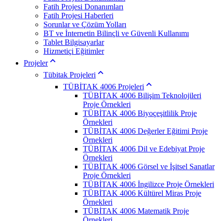
Fatih Projesi Donanımları
Fatih Projesi Haberleri
Sorunlar ve Çözüm Yolları
BT ve İnternetin Bilinçli ve Güvenli Kullanımı
Tablet Bilgisayarlar
Hizmetiçi Eğitimler
Projeler
Tübitak Projeleri
TÜBİTAK 4006 Projeleri
TÜBİTAK 4006 Bilişim Teknolojileri
Proje Örnekleri
TÜBİTAK 4006 Biyoçeşitlilik Proje
Örnekleri
TÜBİTAK 4006 Değerler Eğitimi Proje
Örnekleri
TÜBİTAK 4006 Dil ve Edebiyat Proje
Örnekleri
TÜBİTAK 4006 Görsel ve İşitsel Sanatlar
Proje Örnekleri
TÜBİTAK 4006 İngilizce Proje Örnekleri
TÜBİTAK 4006 Kültürel Miras Proje
Örnekleri
TÜBİTAK 4006 Matematik Proje
Örnekleri