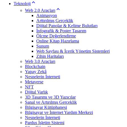
Teknoloji
Web 2.0 Araçları
Animasyon
Arttırılmış Gerçeklik
Dijital Panolar & Kelime Bulutları
İnfografik & Poster Tasarım
Ölçme Değerlendirme
Online Kitap Hazırlama
Sunum
Web Sayfası & İçerik Yönetim Sistemleri
Zihin Haritaları
Web 3.0 Araçları
Blockchain
Yapay Zekâ
Nesnelerin İnterneti
Metaverse
NFT
Dijital Varlık
3D Tasarımı ve 3D Yazıcılar
Sanal ve Artırılmış Gerçeklik
Bilgisayar Kütüphanesi
Bilgisayar ve İnternet Yardım Merkezi
Nesnelerin İnterneti
Pardus İşletim Sistemi