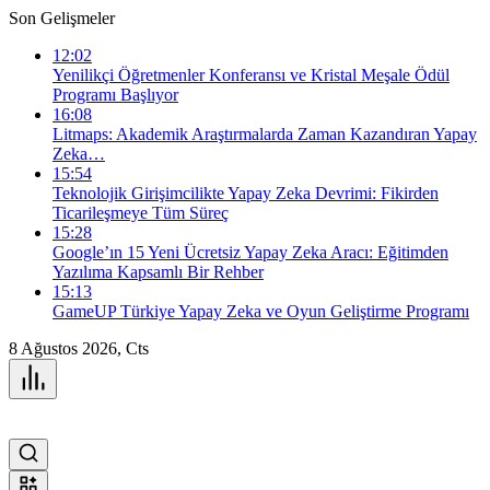
Son Gelişmeler
12:02
Yenilikçi Öğretmenler Konferansı ve Kristal Meşale Ödül
Programı Başlıyor
16:08
Litmaps: Akademik Araştırmalarda Zaman Kazandıran Yapay
Zeka…
15:54
Teknolojik Girişimcilikte Yapay Zeka Devrimi: Fikirden
Ticarileşmeye Tüm Süreç
15:28
Google’ın 15 Yeni Ücretsiz Yapay Zeka Aracı: Eğitimden
Yazılıma Kapsamlı Bir Rehber
15:13
GameUP Türkiye Yapay Zeka ve Oyun Geliştirme Programı
8 Ağustos 2026, Cts