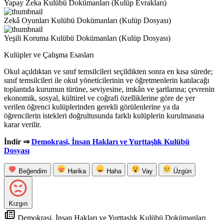
Yapay Zeka Kulübü Dokümanları (Kulüp Evrakları)
Zekâ Oyunları Kulübü Dokümanları (Kulüp Dosyası)
Yeşili Koruma Kulübü Dokümanları (Kulüp Dosyası)
Kulüpler ve Çalışma Esasları
Okul açıldıktan ve sınıf temsilcileri seçildikten sonra en kısa sürede;
sınıf temsilcileri ile okul yöneticilerinin ve öğretmenlerin katılacağı
toplantıda kurumun türüne, seviyesine, imkân ve şartlarına; çevrenin
ekonomik, sosyal, kültürel ve coğrafi özelliklerine göre de yer
verilen öğrenci kulüplerinden gerekli görülenlerine ya da
öğrencilerin istekleri doğrultusunda farklı kulüplerin kurulmasına
karar verilir.
İndir ⇒
Demokrasi, İnsan Hakları ve Yurttaşlık Kulübü
Dosyası
Beğendim
Harika
Haha
Vay
Üzgün
Kızgın
Demokrasi, İnsan Hakları ve Yurttaşlık Kulübü Dokümanları