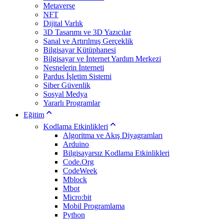
Metaverse
NFT
Dijital Varlık
3D Tasarımı ve 3D Yazıcılar
Sanal ve Artırılmış Gerçeklik
Bilgisayar Kütüphanesi
Bilgisayar ve İnternet Yardım Merkezi
Nesnelerin İnterneti
Pardus İşletim Sistemi
Siber Güvenlik
Sosyal Medya
Yararlı Programlar
Eğitim
Kodlama Etkinlikleri
Algoritma ve Akış Diyagramları
Arduino
Bilgisayarsız Kodlama Etkinlikleri
Code.Org
CodeWeek
Mblock
Mbot
Micro:bit
Mobil Programlama
Python