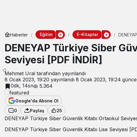
Eğitim
E-Kitaplar
Haberler
DENEYAP 
DENEYAP Türkiye Siber Güve
Seviyesi [PDF İNDİR]
Mehmet Ural
tarafından yayınlandı
8 Ocak 2023, 19:20
yayınlandı
8 Ocak 2023, 19:24
güncel
0dk, 14sn
5.364
Google'da Abone Ol
0
Paylaş
25
DENEYAP Türkiye Siber Güvenlik Kitabı Ortaokul Seviye
DENEYAP Türkiye Siber Güvenlik Kitabı Lise Seviyesi [P