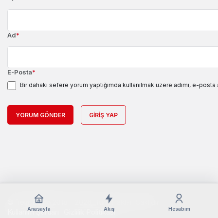
Ad
*
E-Posta
*
Bir dahaki sefere yorum yaptığımda kullanılmak üzere adımı, e-posta 
YORUM GÖNDER
GIRIŞ YAP
© Telif Hakkı 2018 - 2026, Tüm Hakları Saklıdır
Anasayfa
Akış
Hesabım
Kullanım Şartları
Gizlilik Politikası