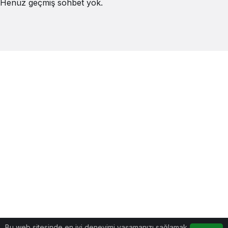
Henüz geçmiş sohbet yok.
Bu web sitesinde en iyi deneyimi yaşamanızı sağlamak