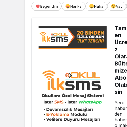
Beğendim
Harika
Haha
Vay
Tam
en
Ücre
z
Olar
Bült
miz
Abo
Olabi
sin
Yeni
haber
den
haber
olma