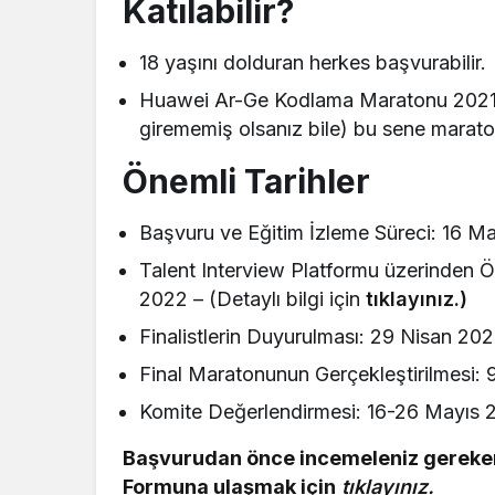
Katılabilir?
18 yaşını dolduran herkes başvurabilir.
Huawei Ar-Ge Kodlama Maratonu 2021’d
girememiş olsanız bile) bu sene marat
Önemli Tarihler
Başvuru ve Eğitim İzleme Süreci: 16 M
Talent Interview Platformu üzerinden Ö
2022 – (Detaylı bilgi için
tıklayınız.)
Finalistlerin Duyurulması: 29 Nisan 20
Final Maratonunun Gerçekleştirilmesi:
Komite Değerlendirmesi: 16-26 Mayıs 
Başvurudan önce incemeleniz gereke
Formuna ulaşmak için
tıklayınız.