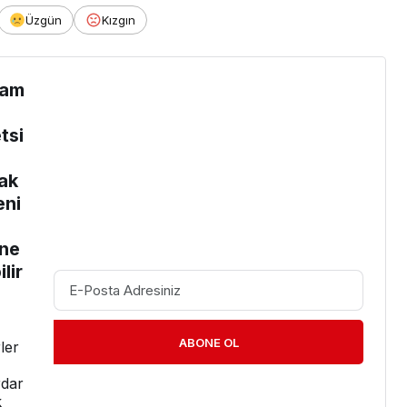
Üzgün
Kızgın
am
tsi
ak
eni
e
ne
lir
ABONE OL
ler
dar
k