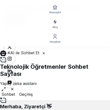
© Telif Hakkı 2018 - 2026, Tüm Hakları Saklıdır
Anasayfa
Kullanım Şartları
Gizlilik Politikası
Akış
Hesabım
KAI ile Sohbet Et
Teknolojik Öğretmenler Sohbet
Sayfası
Yapay zeka asistanı
Sohbet
Geçmiş
Merhaba,
Ziyaretçi
👋