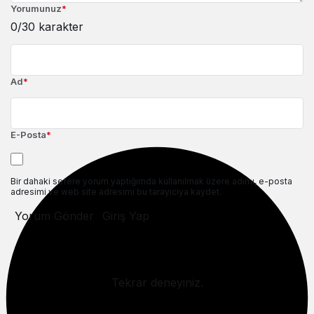
Yorumunuz
*
0
/30 karakter
Ad
*
E-Posta
*
Bir dahaki sefere yorum yaptığımda kullanılmak üzere adımı, e-posta
adresimi ve web site adresimi bu tarayıcıya kaydet.
Yorum Gönder
Giriş Yap
Tekrar deneyiniz.