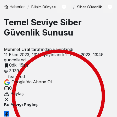
Haberler
Bilişim Dünyası
Siber Güvenlik
Temel Seviye Siber
Güvenlik Sunusu
Mehmet Ural
tarafından yayınlandı
11 Ekim 2023, 13:45
yayınlandı
11 Ekim 2023, 13:45
güncellendi
0dk, 15sn
3.139
Google'da Abone Ol
0
Paylaş
Bu Yazıyı Paylaş