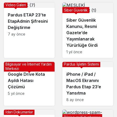
Video Galeri
Siber Güvenlik
Pardus ETAP 23’te
Siber Güvenlik
EtapAdmin Şifresini
Kanunu, Resmi
Değiştirme
Gazete’de
7 ay önce
Yayımlanarak
Yürürlüğe Girdi
1 yıl önce
Bilgisayar ve İnternet Yardım
Pardus İşletim Sistemi
Merkezi
Google Drive Kota
iPhone / iPad /
Aşıldı Hatası
MacOS Ekranını
Çözümü
Pardus Etap 23’e
Yansıtma
5 yıl önce
8 ay önce
İdari Dokümanlar