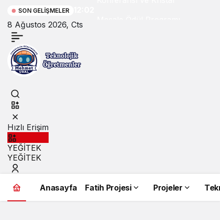
Konferansı ve Kristal
12:02
SON GELIŞMELER
Meşale Ödül Programı
8 Ağustos 2026, Cts
Başlıyor
Hızlı Erişim
YEĞİTEK
YEĞİTEK
Anasayfa
Fatih Projesi
Projeler
Tekn