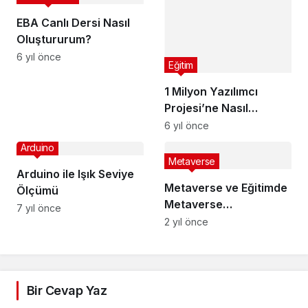
EBA Canlı Dersi Nasıl
Oluştururum?
6 yıl önce
Eğitim
1 Milyon Yazılımcı
Projesi’ne Nasıl
Başvuru Yapılır?
6 yıl önce
Eğitimler Nerede
Arduino
Olacak?
Metaverse
Arduino ile Işık Seviye
Metaverse ve Eğitimde
Ölçümü
Metaverse
7 yıl önce
Uygulamaları Webinarı
2 yıl önce
& Aris888 Metaverse
Platformu Örneği
Bir Cevap Yaz