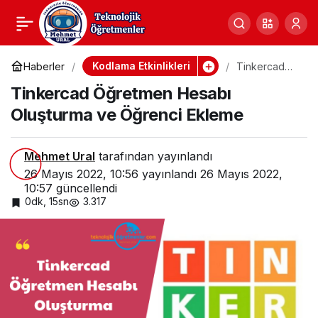
Tinkercad Öğretmen
0
Hesabı Oluşturma ve
Kodlama Etkinlikleri
Haberler
Tinkercad
Öğretmen
Tinkercad Öğretmen Hesabı
Hesabı
Öğrenci Ekleme
Oluşturma ve
Oluşturma ve Öğrenci Ekleme
Öğrenci
Ekleme
Mehmet Ural
tarafından yayınlandı
26 Mayıs 2022, 10:56
yayınlandı
26 Mayıs 2022,
10:57
güncellendi
0dk, 15sn
3.317