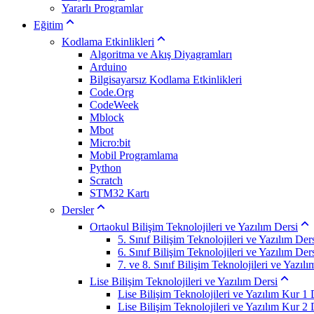
Yararlı Programlar
Eğitim
Kodlama Etkinlikleri
Algoritma ve Akış Diyagramları
Arduino
Bilgisayarsız Kodlama Etkinlikleri
Code.Org
CodeWeek
Mblock
Mbot
Micro:bit
Mobil Programlama
Python
Scratch
STM32 Kartı
Dersler
Ortaokul Bilişim Teknolojileri ve Yazılım Dersi
5. Sınıf Bilişim Teknolojileri ve Yazılım Ders
6. Sınıf Bilişim Teknolojileri ve Yazılım Ders
7. ve 8. Sınıf Bilişim Teknolojileri ve Yazılı
Lise Bilişim Teknolojileri ve Yazılım Dersi
Lise Bilişim Teknolojileri ve Yazılım Kur 1 D
Lise Bilişim Teknolojileri ve Yazılım Kur 2 D