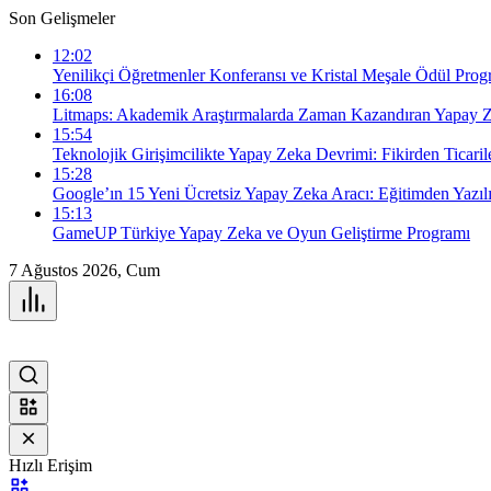
Son Gelişmeler
12:02
Yenilikçi Öğretmenler Konferansı ve Kristal Meşale Ödül Prog
16:08
Litmaps: Akademik Araştırmalarda Zaman Kazandıran Yapay
15:54
Teknolojik Girişimcilikte Yapay Zeka Devrimi: Fikirden Ticar
15:28
Google’ın 15 Yeni Ücretsiz Yapay Zeka Aracı: Eğitimden Yazı
15:13
GameUP Türkiye Yapay Zeka ve Oyun Geliştirme Programı
7 Ağustos 2026, Cum
Hızlı Erişim