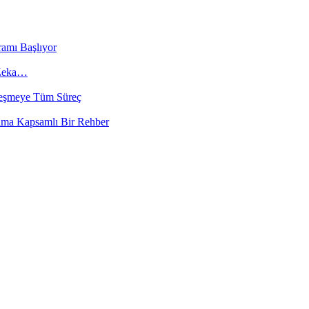
ramı Başlıyor
 Zeka…
ileşmeye Tüm Süreç
lıma Kapsamlı Bir Rehber