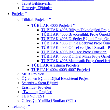
Tablet Bilgisayarlar
Hizmetiçi Eğitimler
Projeler
Tübitak Projeleri
TÜBİTAK 4006 Projeleri
TÜBİTAK 4006 Bilişim Teknolojileri Proje 
TÜBİTAK 4006 Biyoçeşitlilik Proje Örnekl
TÜBİTAK 4006 Değerler Eğitimi Proje Örn
TÜBİTAK 4006 Dil ve Edebiyat Proje Örne
TÜBİTAK 4006 Görsel ve İşitsel Sanatlar P
TÜBİTAK 4006 İngilizce Proje Örnekleri
TÜBİTAK 4006 Kültürel Miras Proje Örnek
TÜBİTAK 4006 Matematik Proje Örnekleri
TÜBİTAK Araştırma Projeleri
TÜBİTAK 4004-4005-4007 Projeleri
MEB Projeleri
Öğretmen Eğitimi Dijital Ekosistemi Projesi
Scientix – Stem Eğitimi
Erasmus+ Projeleri
eTwinning Projeleri
TEKNOFEST
Geleceğin Yenilikçi Sınıfları (FCL)
Teknoloji