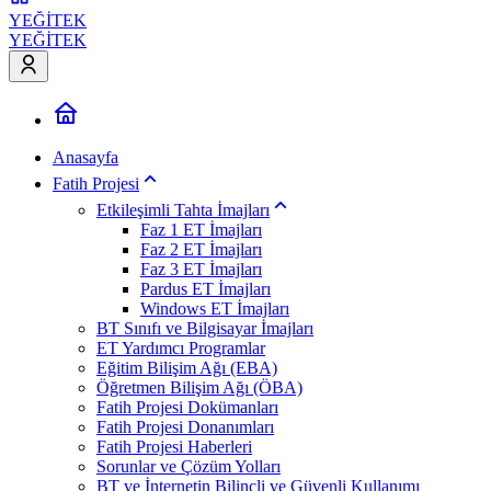
YEĞİTEK
YEĞİTEK
Anasayfa
Fatih Projesi
Etkileşimli Tahta İmajları
Faz 1 ET İmajları
Faz 2 ET İmajları
Faz 3 ET İmajları
Pardus ET İmajları
Windows ET İmajları
BT Sınıfı ve Bilgisayar İmajları
ET Yardımcı Programlar
Eğitim Bilişim Ağı (EBA)
Öğretmen Bilişim Ağı (ÖBA)
Fatih Projesi Dokümanları
Fatih Projesi Donanımları
Fatih Projesi Haberleri
Sorunlar ve Çözüm Yolları
BT ve İnternetin Bilinçli ve Güvenli Kullanımı