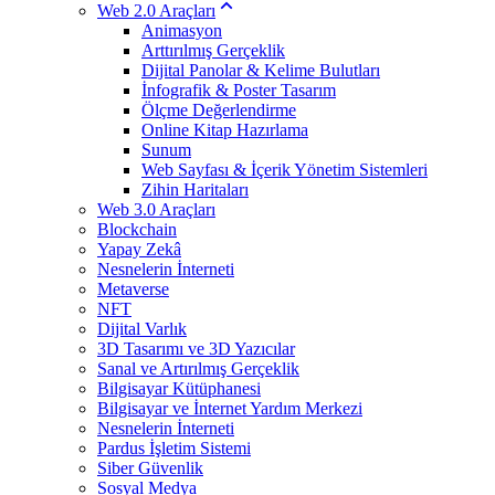
Web 2.0 Araçları
Animasyon
Arttırılmış Gerçeklik
Dijital Panolar & Kelime Bulutları
İnfografik & Poster Tasarım
Ölçme Değerlendirme
Online Kitap Hazırlama
Sunum
Web Sayfası & İçerik Yönetim Sistemleri
Zihin Haritaları
Web 3.0 Araçları
Blockchain
Yapay Zekâ
Nesnelerin İnterneti
Metaverse
NFT
Dijital Varlık
3D Tasarımı ve 3D Yazıcılar
Sanal ve Artırılmış Gerçeklik
Bilgisayar Kütüphanesi
Bilgisayar ve İnternet Yardım Merkezi
Nesnelerin İnterneti
Pardus İşletim Sistemi
Siber Güvenlik
Sosyal Medya