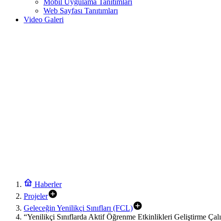
Mobil Uygulama Tanıtımları
Web Sayfası Tanıtımları
Video Galeri
Haberler
Projeler
Geleceğin Yenilikçi Sınıfları (FCL)
“Yenilikçi Sınıflarda Aktif Öğrenme Etkinlikleri Geliştirme Ça