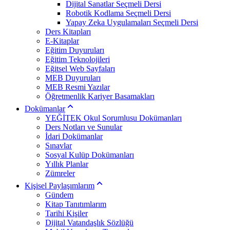
Dijital Sanatlar Seçmeli Dersi
Robotik Kodlama Seçmeli Dersi
Yapay Zeka Uygulamaları Seçmeli Dersi
Ders Kitapları
E-Kitaplar
Eğitim Duyuruları
Eğitim Teknolojileri
Eğitsel Web Sayfaları
MEB Duyuruları
MEB Resmi Yazılar
Öğretmenlik Kariyer Basamakları
Dokümanlar
YEĞİTEK Okul Sorumlusu Dokümanları
Ders Notları ve Sunular
İdari Dokümanlar
Sınavlar
Sosyal Kulüp Dokümanları
Yıllık Planlar
Zümreler
Kişisel Paylaşımlarım
Gündem
Kitap Tanıtımlarım
Tarihi Kişiler
Dijital Vatandaşlık Sözlüğü