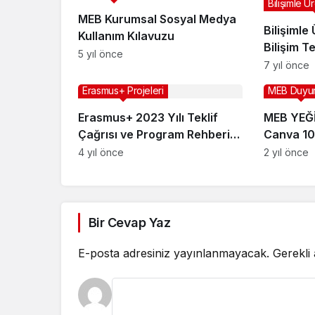
Bilişimle Ü
MEB Kurumsal Sosyal Medya
Bilişimle
Kullanım Kılavuzu
Bilişim Te
5 yıl önce
Koordinat
7 yıl önce
Sonuç Ra
Erasmus+ Projeleri
MEB Duyur
Erasmus+ 2023 Yılı Teklif
MEB YEĞİ
Çağrısı ve Program Rehberi
Canva 10
Yayımlandı
4 yıl önce
2 yıl önce
Bir Cevap Yaz
E-posta adresiniz yayınlanmayacak.
Gerekli