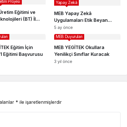
retim Projesi
Yapay Zekâ
 Üretim Eğitimi ve
MEB Yapay Zekâ
knolojileri (BT) İl
Uygulamaları Etik Beyan
örleri Çalıştayı
Sistemi
5 ay önce
poru Yayımlandı
uları
MEB Duyuruları
TEK Eğitim İçin
MEB YEGİTEK Okullara
1 Eğitimi Başvurusu
Yenilikçi Sınıflar Kuracak
3 yıl önce
 alanlar
*
ile işaretlenmişlerdir