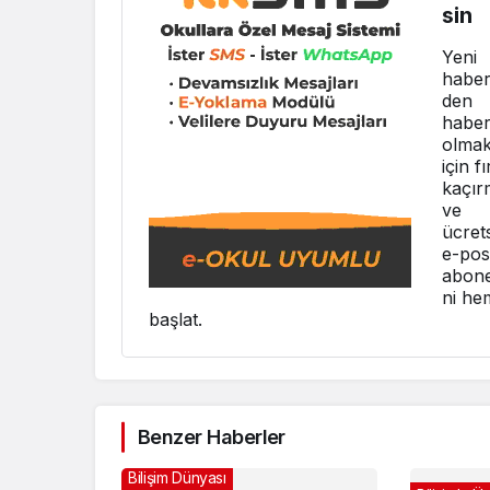
sin
Yeni
haber
den
haber
olma
için fı
kaçır
ve
ücret
e-pos
abone
ni he
başlat.
Benzer Haberler
Bilişim Dünyası