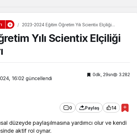
ı
2023-2024 Eğitim Öğretim Yılı Scientix Elçiliği
Öğretmen Başvuruları
tim Yılı Scientix Elçiliği
ı
0dk, 29sn
3.282
024, 16:02
güncellendi
0
Paylaş
14
 ulusal düzeyde paylaşılmasına yardımcı olur ve kendi
inde aktif rol oynar.