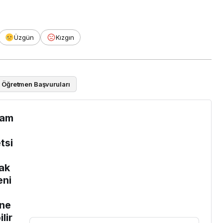
Üzgün
Kızgın
ği Öğretmen Başvuruları
am
tsi
ak
eni
e
ne
lir