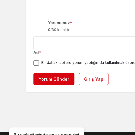
Yorumunuz
*
0
/30 karakter
Ad
*
Bir dahaki sefere yorum yaptığımda kullanılmak üzere
Yorum Gönder
Giriş Yap
Bu web sitesinde en iyi deneyimi