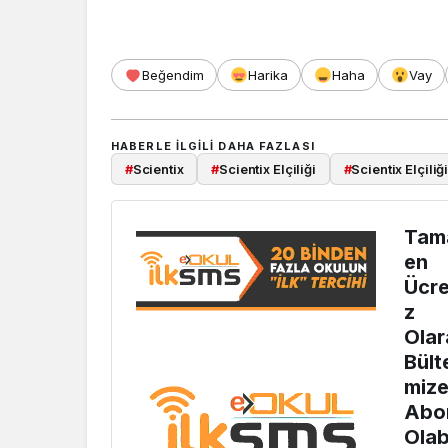
Beğendim
Harika
Haha
Vay
HABERLE ILGILI DAHA FAZLASI
#
Scientix
#
Scientix Elçiliği
#
Scientix Elçili
Tam
en
Ücre
z
Olar
Bült
miz
Abo
Olabi