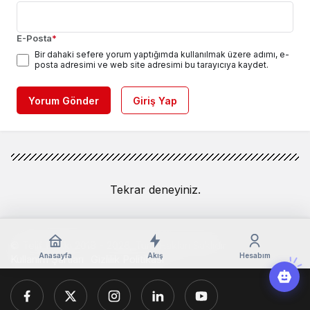
E-Posta
*
Bir dahaki sefere yorum yaptığımda kullanılmak üzere adımı, e-
posta adresimi ve web site adresimi bu tarayıcıya kaydet.
Yorum Gönder
Giriş Yap
Tekrar deneyiniz.
© Telif Hakkı 2018 - 2026, Tüm Hakları Saklıdır
Anasayfa
Akış
Hesabım
Kullanım Şartları
Gizlilik Politikası