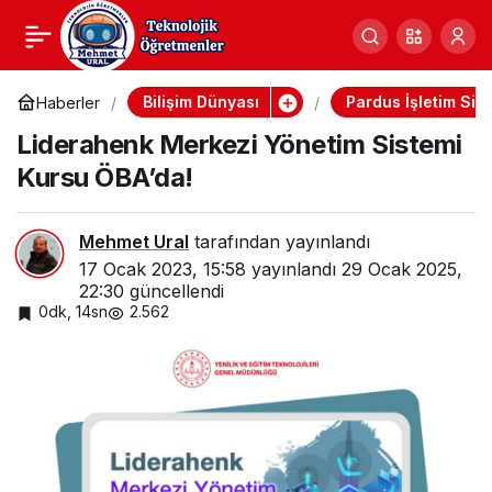
Liderahenk Merkezi
0
Yönetim Sistemi Kursu
Bilişim Dünyası
Pardus İşletim Sis
Haberler
Liderahenk Merkezi Yönetim Sistemi
ÖBA’da!
Kursu ÖBA’da!
Mehmet Ural
tarafından yayınlandı
17 Ocak 2023, 15:58
yayınlandı
29 Ocak 2025,
22:30
güncellendi
0dk, 14sn
2.562