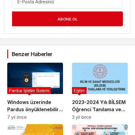
ABONE OL
Benzer Haberler
Pardus İşletim Sistemi
Eğitim
Windows üzerinde
2023-2024 Yılı BİLSEM
Pardus önyüklenebilir
Öğrenci Tanılama ve
USB ortamı oluşturma
Yerleştirme Kılavuzu
7 yıl önce
3 yıl önce