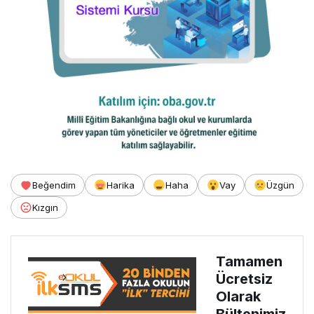
Beğendim
Harika
Haha
Vay
Üzgün
Kızgın
Tamamen
Ücretsiz
Olarak
Bültenimiz