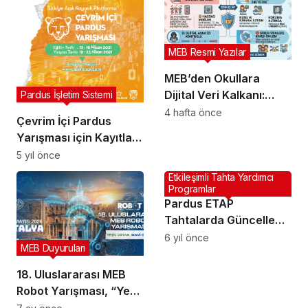
MEB Resmi Yazılar
MEB’den Okullara
Dijital Veri Kalkanı:
Pardus İşletim Sistemi
Fotoğraf ve Video
4 hafta önce
Çevrim İçi Pardus
Paylaşımı Dönemi Sona
Yarışması için Kayıtlar
Erdi
Başladı
5 yıl önce
Etkileşimli Tahta Yardımcı
Programlar
Pardus ETAP
Tahtalarda Güncelleme
Sonrası Dokunmatik
6 yıl önce
MEB Duyuruları
Sorunu ve Çözümü
18. Uluslararası MEB
Robot Yarışması, “Yeşil
Vatan, Mavi Gelecek”