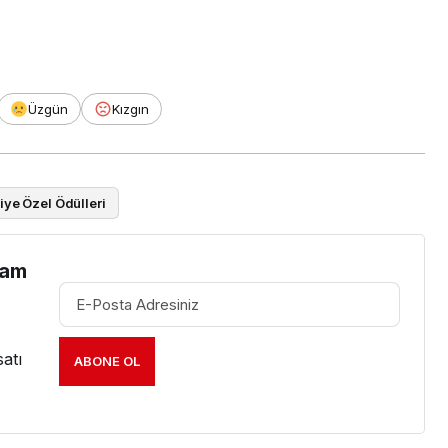
Üzgün
Kızgın
iye Özel Ödülleri
am
atı
ABONE OL