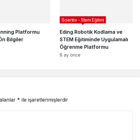
Scientix - Stem Eğitimi
inning Platformu
Eding Robotik Kodlama ve
Ön Bilgiler
STEM Eğitiminde Uygulamalı
Öğrenme Platformu
8 ay önce
 alanlar
*
ile işaretlenmişlerdir