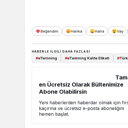
Beğendim
Harika
Haha
Vay
HABERLE ILGILI DAHA FAZLASI
#
eTwinning
#
eTwinning Kalite Etiketi
#
Türk
Tam
en Ücretsiz Olarak Bültenimize
Abone Olabilirsin
Yeni haberlerden haberdar olmak için fırs
kaçırma ve ücretsiz e-posta aboneliğini
hemen başlat.