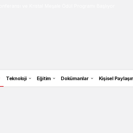
onferansı ve Kristal Meşale Ödül Programı Başlıyor
Teknoloji
Eğitim
Dokümanlar
Kişisel Paylaşı