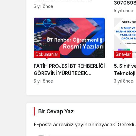
3070698
5 yıl önce
E.1350773
5 yıl önce
ve Çalışm
Dokümanlar
Sınavlar
FATİH PROJESİ BT REHBERLİĞİ
5. Sınıf v
GÖREVİNİ YÜRÜTECEK
Teknoloji
ÖĞRETMENLERİN GÖREVLERİ
Soru Dağ
5 yıl önce
3 yıl önce
2020
Bir Cevap Yaz
E-posta adresiniz yayınlanmayacak.
Gerekli