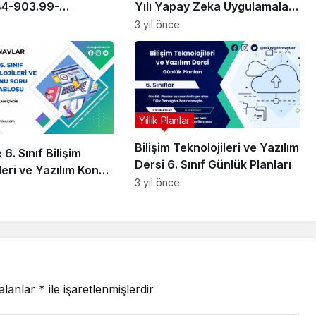
4-903.99-
Yılı Yapay Zeka Uygulamaları
0 sayılı BTR Görevi
Dersi 7. Sınıflar Yıllık Planı
3 yıl önce
a Esasları Yazısı
Yıllık Planlar
Bilişim Teknolojileri ve Yazılım
e 6. Sınıf Bilişim
Dersi 6. Sınıf Günlük Planları
leri ve Yazılım Konu
3 yıl önce
ılım Tablosu
 alanlar
*
ile işaretlenmişlerdir