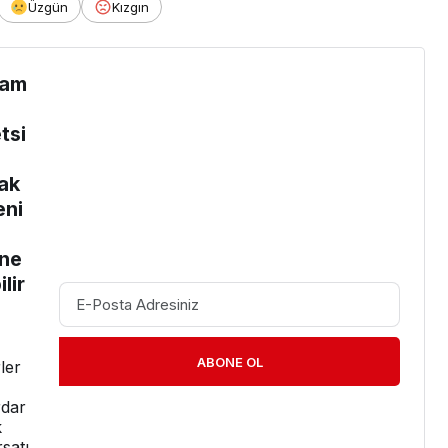
Üzgün
Kızgın
am
tsi
ak
eni
e
ne
lir
ABONE OL
ler
dar
k
rsatı