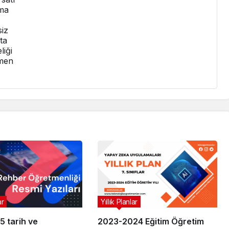
ma
siz
ta
liği
men
ar
Yıllık Planlar
5 tarih ve
2023-2024 Eğitim Öğretim