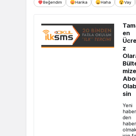
Beğendim
Harika
Haha
Vay
Tam
en
Ücre
z
Olar
Bült
miz
Abo
Olabi
sin
Yeni
haber
den
haber
olma
için fı