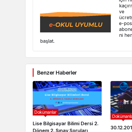
kaçır
ve
ücret
e-pos
abone
ni he
başlat.
Benzer Haberler
Dokümanlar
Dokümanl
Lise Bilgisayar Bilimi Dersi 2.
30.12.201
Dönem 2. Sınav Soruları