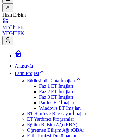
Hızlı Erişim
YEĞİTEK
YEĞİTEK
Anasayfa
Fatih Projesi
Etkileşimli Tahta İmajları
Faz 1 ET İmajları
Faz 2 ET İmajları
Faz 3 ET İmajları
Pardus ET İmajları
Windows ET İmajları
BT Sınıfı ve Bilgisayar İmajları
ET Yardımcı Programlar
Eğitim Bilişim Ağı (EBA)
Öğretmen Bilişim Ağı (ÖBA)
Fatih Projesi Dokümanları