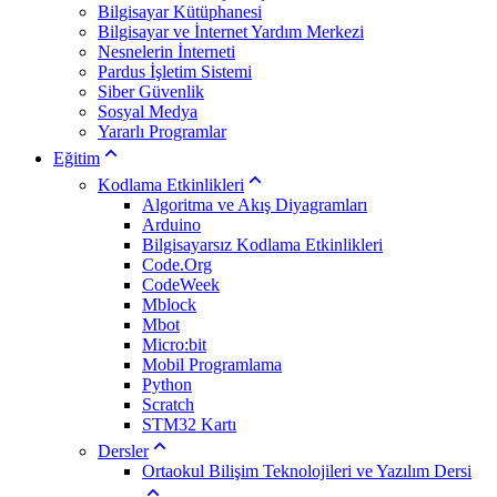
Bilgisayar Kütüphanesi
Bilgisayar ve İnternet Yardım Merkezi
Nesnelerin İnterneti
Pardus İşletim Sistemi
Siber Güvenlik
Sosyal Medya
Yararlı Programlar
Eğitim
Kodlama Etkinlikleri
Algoritma ve Akış Diyagramları
Arduino
Bilgisayarsız Kodlama Etkinlikleri
Code.Org
CodeWeek
Mblock
Mbot
Micro:bit
Mobil Programlama
Python
Scratch
STM32 Kartı
Dersler
Ortaokul Bilişim Teknolojileri ve Yazılım Dersi