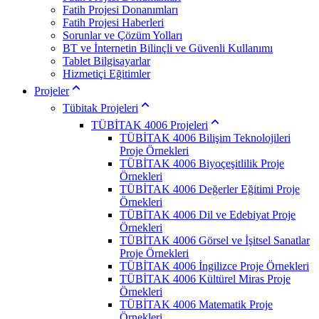
Fatih Projesi Donanımları
Fatih Projesi Haberleri
Sorunlar ve Çözüm Yolları
BT ve İnternetin Bilinçli ve Güvenli Kullanımı
Tablet Bilgisayarlar
Hizmetiçi Eğitimler
Projeler
Tübitak Projeleri
TÜBİTAK 4006 Projeleri
TÜBİTAK 4006 Bilişim Teknolojileri
Proje Örnekleri
TÜBİTAK 4006 Biyoçeşitlilik Proje
Örnekleri
TÜBİTAK 4006 Değerler Eğitimi Proje
Örnekleri
TÜBİTAK 4006 Dil ve Edebiyat Proje
Örnekleri
TÜBİTAK 4006 Görsel ve İşitsel Sanatlar
Proje Örnekleri
TÜBİTAK 4006 İngilizce Proje Örnekleri
TÜBİTAK 4006 Kültürel Miras Proje
Örnekleri
TÜBİTAK 4006 Matematik Proje
Örnekleri