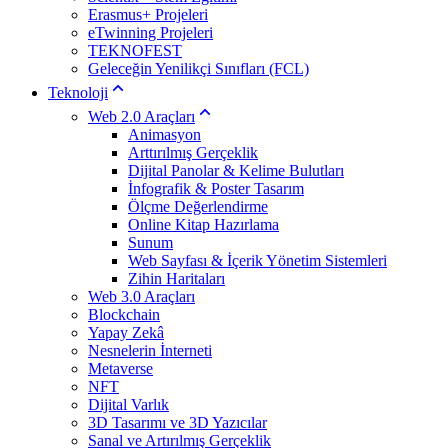
Erasmus+ Projeleri
eTwinning Projeleri
TEKNOFEST
Geleceğin Yenilikçi Sınıfları (FCL)
Teknoloji
Web 2.0 Araçları
Animasyon
Arttırılmış Gerçeklik
Dijital Panolar & Kelime Bulutları
İnfografik & Poster Tasarım
Ölçme Değerlendirme
Online Kitap Hazırlama
Sunum
Web Sayfası & İçerik Yönetim Sistemleri
Zihin Haritaları
Web 3.0 Araçları
Blockchain
Yapay Zekâ
Nesnelerin İnterneti
Metaverse
NFT
Dijital Varlık
3D Tasarımı ve 3D Yazıcılar
Sanal ve Artırılmış Gerçeklik