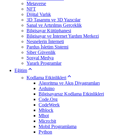
Metaverse
NFT
Dijital Varlık
3D Tasarımı ve 3D Yazıcılar
Sanal ve Artırılmış Gerçeklik
Bilgisayar Kütüphanesi
Bilgisayar ve İnternet Yardım Merkezi
Nesnelerin İnterneti
Pardus İşletim Sistemi
Siber Güvenlik
Sosyal Medya
Yararlı Programlar
Eğitim
Kodlama Etkinlikleri
Algoritma ve Akış Diyagramları
Arduino
Bilgisayarsız Kodlama Etkinlikleri
Code.Org
CodeWeek
Mblock
Mbot
Micro:bit
Mobil Programlama
Python