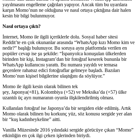
yayılmasını engelleme çağrıları yapıyor. Ancak tüm bu uyarılara
karşın Momo’nun ne olduğuna ve nasıl ortaya çıktığına dair halen
kesin bir bilgi bulunmuyor.
Nasıl ortaya çıktı?
İnternet, Momo ile ilgili içeriklerle dolu. Sosyal haber sitesi
Reddit’te en çok okunanlar arasında “WhatsApp kızı Momo kim ve
nedir?” başlığı bulunuyor. Bu soruya aynı platformda verilen en
popüler cevap ise şu şekilde: “İspanyolca konuşulan ülkelerden
birinden bir kişi, Instagram’dan bir fotoğraf keserek bununla bir
WhatsApp kullanıcısı yarattı. Bu numara yayıldı ve temasa
geçenlere rahatsız edici fotoğraflar gelmeye başladı. Bazıları
Momo’nun kişisel bilgilerine ulaştığını da söylüyor.”
Momo ile ilgili kesin olarak bilinen tek
şey, Japonya(+81), Kolombiya (+52) ve Meksika’da (+57) ülke
uzantılı üç ayrı numaranın oyunla ilişkilendirilmiş olması.
Kullanılan fotoğraf ise Japonya’da bir sergiden elde edilmiş. Artık
Momo olarak bilinen bu korkunç yüz, söz konusu sergide yer alan
bir “kuş kadınheykeline” aitti.
Vanilla Müzesinde 2016 yılındaki sergide görücüye çıkan “Momo”
etkinliğin en çok ilgi çeken işlerinden biriydi.