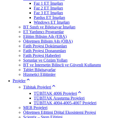
Faz 1 ET İmajları
Faz 2 ET İmajları
Faz 3 ET İmajları
Pardus ET İmajları
Windows ET İmajları
BT Sınıfı ve Bilgisayar İmajları
ET Yardımcı Programlar
Eğitim Bilişim Ağı (EBA)
Öğretmen Bilişim Ağı (ÖBA)
Fatih Projesi Dokümanları
Fatih Projesi Donanımları
Fatih Projesi Haberleri
Sorunlar ve Çözüm Yolları
BT ve İnternetin Bilinçli ve Güvenli Kullanımı
Tablet Bilgisayarlar
Hizmetiçi Eğitimler
Projeler
Tübitak Projeleri
TÜBİTAK 4006 Projeleri
TÜBİTAK Araştırma Projeleri
TÜBİTAK 4004-4005-4007 Projeleri
MEB Projeleri
Öğretmen Eğitimi Dijital Ekosistemi Projesi
Scientix – Stem Eğitimi