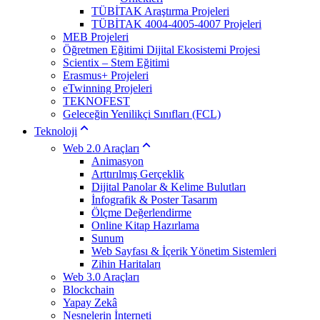
TÜBİTAK Araştırma Projeleri
TÜBİTAK 4004-4005-4007 Projeleri
MEB Projeleri
Öğretmen Eğitimi Dijital Ekosistemi Projesi
Scientix – Stem Eğitimi
Erasmus+ Projeleri
eTwinning Projeleri
TEKNOFEST
Geleceğin Yenilikçi Sınıfları (FCL)
Teknoloji
Web 2.0 Araçları
Animasyon
Arttırılmış Gerçeklik
Dijital Panolar & Kelime Bulutları
İnfografik & Poster Tasarım
Ölçme Değerlendirme
Online Kitap Hazırlama
Sunum
Web Sayfası & İçerik Yönetim Sistemleri
Zihin Haritaları
Web 3.0 Araçları
Blockchain
Yapay Zekâ
Nesnelerin İnterneti