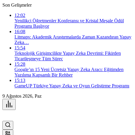
Son Gelişmeler
12:02
Yenilikçi Öğretmenler Konferansı ve Kristal Meşale Ödül
Programı Başlıyor
16:08
Litmaps: Akademik Araştırmalarda Zaman Kazandıran Yapay
Zeka…
15:54
Teknolojik Girişimcilikte Yapay Zeka Devrimi: Fikirden
Ticarileşmeye Tüm Süreç
15:28
Google’ın 15 Yeni Ücretsiz Yapay Zeka Aracı: Eğitimden
Yazılıma Kapsamlı Bir Rehber
15:13
GameUP Türkiye Yapay Zeka ve Oyun Geliştirme Programı
9 Ağustos 2026, Paz