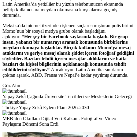
Latin Amerika’da yetkililer bu yüzün telefonunuzun ekranında
belirip kullanıcılara meydan okumasına karşı alarma geçmiş
durumda.
Meksika’da internet üzerinden işlenen suçları soruşturan polis birimi
Momo’nun bir sosyal medya grubu olarak başladığını
açıklıyor:
“Her şey bir Facebook sayfasında başladı. Bir grup
insan, yabancı bir numarayı aramak konusunda birbirlerine
meydan okumaya başladılar. Birçok kullanıcı Momo’ya mesaj
attıklarını ve geriye mesaj olarak şiddet içeren fotoğraf geldiğini
söylediler. Bazıları tehdit içeren mesajlar aldıklarını ve hatta
bazıları da kişisel bilgilerinin açıklanacağı konusunda tehdit
edildiklerini söylüyor.”
Ancak oyun Latin Amerika sınırlarını
çoktan aşarak, ABD, Fransa ve Nepal’e kadar yayılmış durumda.
Göz Atın
Yapay Zekâ Çağında Üniversite Tercihleri ve Mesleklerin Geleceği
Türkiye Yapay Zekâ Eylem Planı 2026-2030
MEB’den Okullara Dijital Veri Kalkanı: Fotoğraf ve Video
Paylaşımı Dönemi Sona Erdi