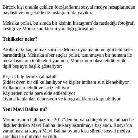
Birçok kişi onunla çekilen fotoğraflarını sosyal medya hesaplarından
paylaştı ve bu şekilde de Instagram’da yayıldı.
Meksika polisi, bu sırada bir kişinin Instagram’da rastladığı fotoğrafı
kestiği ve Momo karakterini yarattığı görüşünde.
Tehlikeler neler?
Akıllardaki kaçınılmaz soru ise Momo oynamanın ne gibi tehlikeler
barındırdığı. Meksika siber suçlar polisi, tanınmayan bir numara ile
mesajlaşmanın tehlikeleri yanında, Momo’nun olası tehditleri ile
ilgili beş ayrı başlık gösteriyor:
Kişisel bilgileriniz çalınabilir
Şiddet öven bir dil kullanılıyor ve kişiler intihara sürüklenebiliyor
Kullanıcılar tehdit ve taciz ediliyor
Kişilerden zorla para elde edilebiliyor
Oyuna katılanlar, depresyon ve kaygı ataklarına kapılabiliyor
Yeni Mavi Balina mı?
Momo oyunu hali hazırda 2017’den bu yana birçok genç intiharı ile
ilişkilendirilen Mavi Balina ile karşılaştırılmaya başlandı. Rusya’da
yaratılmasına karşın Mavi Balina oyunu kısa sürede sosyal medya
aracılığı ile dünyaya yayıldı.