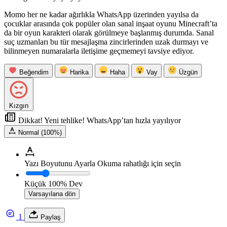
Momo her ne kadar ağırlıkla WhatsApp üzerinden yayılsa da
çocuklar arasında çok popüler olan sanal inşaat oyunu Minecraft’ta
da bir oyun karakteri olarak görülmeye başlanmış durumda. Sanal
suç uzmanları bu tür mesajlaşma zincirlerinden uzak durmayı ve
bilinmeyen numaralarla iletişime geçmemeyi tavsiye ediyor.
Beğendim
Harika
Haha
Vay
Üzgün
Kızgın
Dikkat! Yeni tehlike! WhatsApp’tan hızla yayılıyor
Normal (100%)
Yazı Boyutunu Ayarla
Okuma rahatlığı için seçin
Küçük
100%
Dev
Varsayılana dön
1
Paylaş