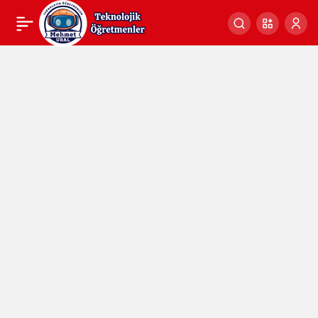
Fatih Projesi Faz 1 ve
0
Faz 2 Etkileşimli Tahta
ve Ağ Altyapı Bileşenleri
Garantileri 30 Ay
Boyunca Uzatılmıştır