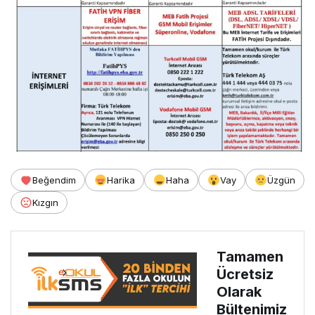
Beğendim
Harika
Haha
Vay
Üzgün
Kızgın
Tamamen
Ücretsiz
Olarak
Bültenimiz