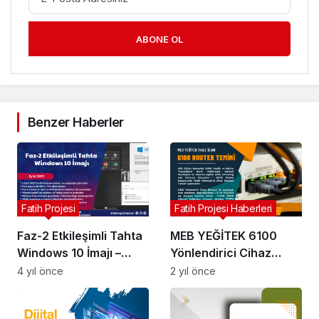
ABONE OL
Benzer Haberler
Fatih Projesi
Fatih Projesi Haberleri
Faz-2 Etkileşimli Tahta
MEB YEĞİTEK 6100
Windows 10 İmajı –
Yönlendirici Cihaz
Eylül 2022
(Router) Alımı Yapacak
4 yıl önce
2 yıl önce