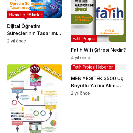
Hizmetiçi Eğitimler
Dijital Öğretim
Süreçlerinin Tasarımı
Fatih Projesi
ve Yönetimi Kursu
2 yıl önce
Fatih Wifi Şifresi Nedir?
4 yıl önce
Fatih Projesi Haberleri
MEB YEĞİTEK 3500 Üç
Boyutlu Yazıcı Alımı
Yapacak
2 yıl önce