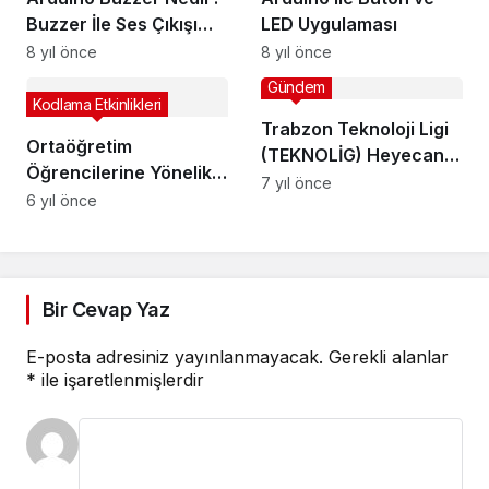
Buzzer İle Ses Çıkışı
LED Uygulaması
Alma
8 yıl önce
8 yıl önce
Gündem
Kodlama Etkinlikleri
Trabzon Teknoloji Ligi
Ortaöğretim
(TEKNOLİG) Heyecanı
Öğrencilerine Yönelik
Başladı…
7 yıl önce
“EVDE KODLUYORUM”
6 yıl önce
İsimli Tasarım/Kodlama
Yarışması Yapılacaktır.
Bir Cevap Yaz
E-posta adresiniz yayınlanmayacak.
Gerekli alanlar
*
ile işaretlenmişlerdir