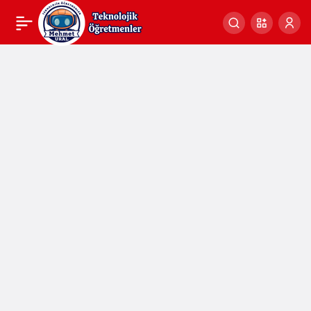
Python Kod Örnekleri
0
Paylaş