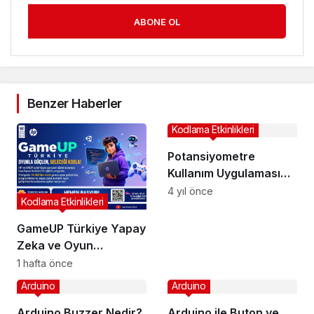
ABONE OL
Benzer Haberler
Kodlama Etkinlikleri
Potansiyometre
Kullanım Uygulaması
Devre Çizimi (Fritzing
4 yıl önce
Kodlama Etkinlikleri
Programı)
GameUP Türkiye Yapay
Zeka ve Oyun
Geliştirme Programı
1 hafta önce
Arduino
Arduino
Arduino Buzzer Nedir?
Arduino ile Buton ve