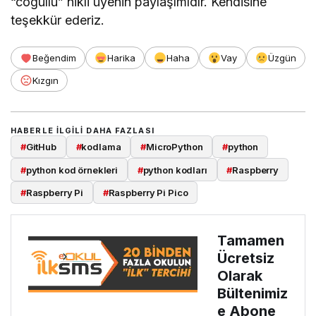
“cogullu” nikli üyenin paylaşımıdır. Kendisine
teşekkür ederiz.
Beğendim
Harika
Haha
Vay
Üzgün
Kızgın
HABERLE ILGILI DAHA FAZLASI
#
GitHub
#
kodlama
#
MicroPython
#
python
#
python kod örnekleri
#
python kodları
#
Raspberry
#
Raspberry Pi
#
Raspberry Pi Pico
Tamamen
Ücretsiz
Olarak
Bültenimiz
e Abone